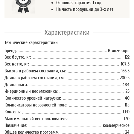
Основная гарантия 1 год
На часть продукции до 3-х лет
Характеристики
Технические характеристики
Бренд:
Bronze Gym
Вес брутто, кг:
122
Вес нетто, кг:
107.5
Высота в рабочем состоянии, см:
166.5
Длина в рабочем состоянии, см:
200.5
Длина шага:
484
Инерционный вес маховика:
25
Количество уровней нагрузки:
40
Компенсаторы неровностей пола:
Да
Консоль:
LED
Максимальный вес пользователя:
170
Назначение:
коммерческое
Общее количество программ:
24