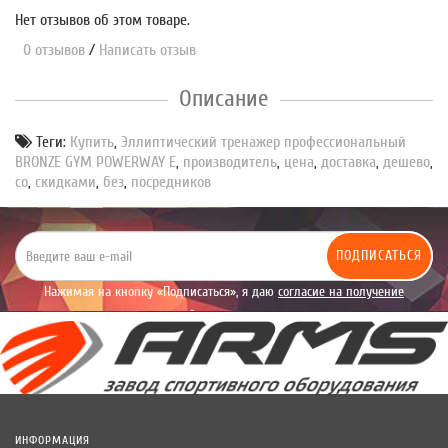
Нет отзывов об этом товаре.
0 отзывов
/
Написать отзыв
Описание
Теги:
Купить
,
Эллиптический тренажер профессиональный
BRONZE GYM POWERWAY E
,
производитель
,
цена
,
доставка
,
дешево
,
со
,
скидками
,
без
,
посредников
ПОДПИСАТЬСЯ
Нажимая на кнопку «Подписаться», я даю
согласие на получение
уведомлений рекламного характера.
ИНФОРМАЦИЯ