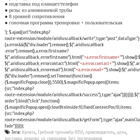
● подставка под планшет/телефон
● рельс из алюминиевой трубы
● 8 уровней сопротивления
● гоночная программа тренировки + пользовательская
'); $.ajax({url:"index.php?
route=extension/module/aridiuscallback/write",type:"post",dataType:"js
{a.error&&($("div.loader").remove(),$(".aridiuscallback
.error").remove(),a.error.firstname?
$(".aridiuscallback_errorfirstname").html('
'+a.error.firstname+"
").show():
$(".aridiuscallback_errorcontact").html('
'+a.error.contact+"
").show():$(".a
$(".aridiuscallback_erroremail").html('
'+a.error.email+"
").show():$(".aridi
($("div.loader").remove(),setTimeout(function()
{$.magnificPopup.close()},5500),$.magnificPopup.open({items:
{src:"index.php?
route=extension/module/aridiuscallback/success"},type:"ajax"}))}})}),$(".
order").bind("click",function()
{$.magnificPopup.open({closeBtnInside:!0,fixedContentPos:!0,items:
{src:"index.php?
route=extension/module/aridiuscallback/getForm"},type:"ajax",mainCla
fade"})})});
Теги:
Купить
,
Гребной тренажёр R150
,
производитель
,
цена
,
доставка
,
дешево
,
со
,
скидками
,
без
,
посредников