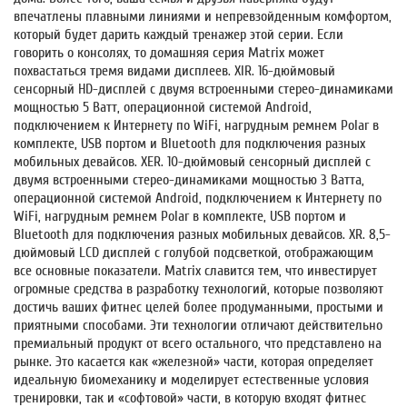
впечатлены плавными линиями и непревзойденным комфортом,
который будет дарить каждый тренажер этой серии. Если
говорить о консолях, то домашняя серия Matrix может
похвастаться тремя видами дисплеев. XIR. 16-дюймовый
сенсорный HD-дисплей с двумя встроенными стерео-динамиками
мощностью 5 Ватт, операционной системой Android,
подключением к Интернету по WiFi, нагрудным ремнем Polar в
комплекте, USB портом и Bluetooth для подключения разных
мобильных девайсов. XER. 10-дюймовый сенсорный дисплей с
двумя встроенными стерео-динамиками мощностью 3 Ватта,
операционной системой Android, подключением к Интернету по
WiFi, нагрудным ремнем Polar в комплекте, USB портом и
Bluetooth для подключения разных мобильных девайсов. XR. 8,5-
дюймовый LCD дисплей с голубой подсветкой, отображающим
все основные показатели. Matrix славится тем, что инвестирует
огромные средства в разработку технологий, которые позволяют
достичь ваших фитнес целей более продуманными, простыми и
приятными способами. Эти технологии отличают действительно
премиальный продукт от всего остального, что представлено на
рынке. Это касается как «железной» части, которая определяет
идеальную биомеханику и моделирует естественные условия
тренировки, так и «софтовой» части, в которую входят фитнес