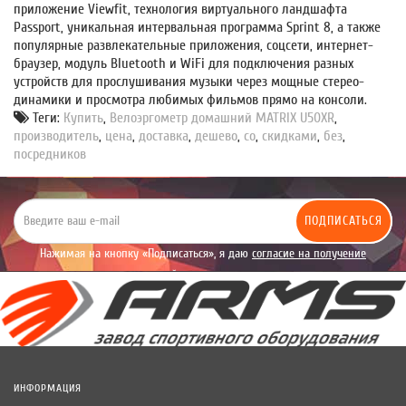
приложение Viewfit, технология виртуального ландшафта
Passport, уникальная интервальная программа Sprint 8, а также
популярные развлекательные приложения, соцсети, интернет-
браузер, модуль Bluetooth и WiFi для подключения разных
устройств для прослушивания музыки через мощные стерео-
динамики и просмотра любимых фильмов прямо на консоли.
Теги:
Купить
,
Велоэргометр домашний MATRIX U50XR
,
производитель
,
цена
,
доставка
,
дешево
,
со
,
скидками
,
без
,
посредников
ПОДПИСАТЬСЯ
Нажимая на кнопку «Подписаться», я даю
согласие на получение
уведомлений рекламного характера.
ИНФОРМАЦИЯ