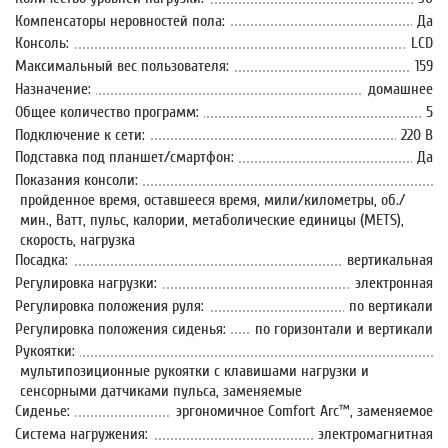
Компенсаторы неровностей пола:
Да
Консоль:
LCD
Максимальный вес пользователя:
159
Назначение:
домашнее
Общее количество программ:
5
Подключение к сети:
220 В
Подставка под планшет/смартфон:
Да
Показания консоли:
пройденное время, оставшееся время, мили/километры, об./
мин., Ватт, пульс, калории, метаболические единицы (METS),
скорость, нагрузка
Посадка:
вертикальная
Регулировка нагрузки:
электронная
Регулировка положения руля:
по вертикали
Регулировка положения сиденья:
по горизонтали и вертикали
Рукоятки:
мультипозиционные рукоятки с клавишами нагрузки и
сенсорными датчиками пульса, заменяемые
Сиденье:
эргономичное Comfort Arc™, заменяемое
Система нагружения:
электромагнитная