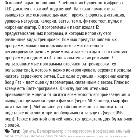
Основной экран дополняют 7 небольших буквенно-цифровых
LED-дисплея с красной подсветкой. На экран компьютера
выводятся все основные данные – время, скорость, дистанция,
уровень нагрузки, калории, ватты, темп, фитнес тест, пульс и
жироанализатор. В программный пакет входят 12
предустановленных программ, в которых используются
различные виды тренировок. Помимо предустановленных
программ, можно воспользоваться самостоятельно
регулируемым ручным режимом, а также создать собственную
программу в одном из 4-х пользовательских режимов. 3
пульсозависимые программы отвечают за тренировку тех
пользователей, которым важно контролировать верхние пределы
частоты сердечного ритма. Еще одна функция - жироанализатор
Body Fat - даст оценку параметрам, связанным с весом. Плюс ко
всему есть Ватт-программа. К числу дополнительных
преимуществ модели относится возможность воспроизведения и
вывода на динамики аудио файлов (через MP3-плеер, смартфон
или планшет). Мобильное устройство можно расположить на
подставке консоли и при необходимости зарядить (через USB-
порт). Также приятной опцией является держатель для бутылочки
с водой.
Теги:
Купить
,
Велоэргометр с генератором профессиональный