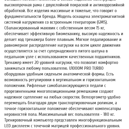
высокопрочная рама с двухслойной покраской и антикоррозийной
обработкой. Все изделия массивные и тяжелые, что говорит о
фундаментальности бренда. Модель оснащена электромагнитной
системой нагружения со встроенным генератором (GMS).
Сбалансированный маховик с собственным весом 15 кг,
обеспечивает эффективную биомеханику, высокую надежность и
делает ход тренажера более плавным. Мягкое педалирование и
равномерное распределение нагрузки на всем цикле движения
осуществляется за счет супернадежного литого шатуна в
педальном узле с использованием качественных подшипников.
Тренажер имеет 20 уровней нагрузки, что позволит комфортно
заниматься любому пользователю. U1000M PRO TURBO
оборудован удобным сиденьем анатомической формы. Есть
возможность регулировки в вертикальном и горизонтальном
положении. Рифленые самобалансирующиеся педали с
прорезиненными многопозиционными ремешками создают
надежное сцепление на любых скоростях. Велоэргометр удобно
перемещать благодаря двум транспортировочным роликам, а
точное горизонтальное положение обеспечивают компенсаторы
неровностей пола. Максимальный вес пользователя - 180 кг.
Тренировочный компьютер представлен многофункциональным
LED дисплеем с точечной матрицей профессионального уровня.