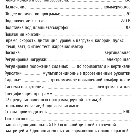
Максимальный вес пользователя:
180
Назначение:
коммерческое
Общее количество программ:
20
Подключение к сети:
220 В
Подставка под планшет/смартфон:
Да
Показания консоли:
время, скорость, дистанция, уровень нагрузки, калории, пульс,
темп, ватт, фитнес тест, жироанализатор
Посадка:
вертикальная
Регулировка нагрузки:
электронная
Регулировка положения сиденья:
по горизонтали и вертикали
Рукоятки:
мультипозиционные прорезиненные рукоятки
Сиденье:
эргономичное повышенной комфортности
Система нагружения:
электромагнитная
Спецификация программ:
12 предустановленных программ, ручной режим, 4
пользовательские, 3 пульсозависимые
Страна производитель:
КНР
Тип консоли:
многофункциональный LED основной дисплей с точечной
матрицей и 7 дополнительных информационных окон с красной