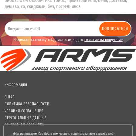
BRONZE GYM U1000M PRO TURBO
,
производитель
,
цена
,
доставка
,
дешево
,
со
,
скидками
,
без
,
посредников
ПОДПИСАТЬСЯ
Нажимая на кнопку «Подписаться», я даю
согласие на получение
уведомлений рекламного характера.
ИНФОРМАЦИЯ
О НАС
ПОЛИТИКА БЕЗОПАСНОСТИ
УСЛОВИЯ СОГЛАШЕНИЯ
ПЕРСОНАЛЬНЫЕ ДАННЫЕ
РЕКЛАМНАЯ РАССЫЛКА
«Мы используем Cookies, в том числе с использованием сервиса web-
ЛИЧНЫЙ КАБИНЕТ
ДОПОЛНИТЕЛЬНО