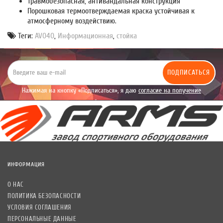
Травмобезопасная, антивандальная конструкция
Порошковая термоотверждаемая краска устойчивая к
атмосферному воздействию.
Теги:
AV040
,
Информационная
,
стойка
ПОДПИСАТЬСЯ
Нажимая на кнопку «Подписаться», я даю
согласие на получение
уведомлений рекламного характера.
ИНФОРМАЦИЯ
О НАС
ПОЛИТИКА БЕЗОПАСНОСТИ
УСЛОВИЯ СОГЛАШЕНИЯ
ПЕРСОНАЛЬНЫЕ ДАННЫЕ