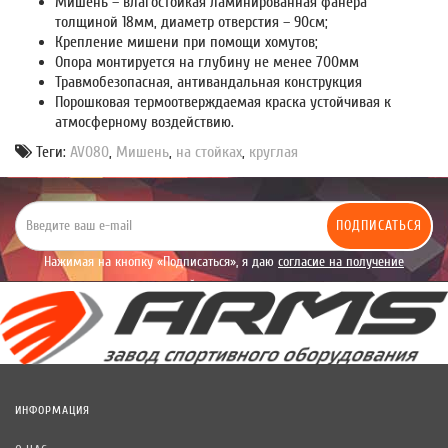
Мишень – влагостойкая ламинированная фанера
толщиной 18мм, диаметр отверстия – 90см;
Крепление мишени при помощи хомутов;
Опора монтируется на глубину не менее 700мм
Травмобезопасная, антивандальная конструкция
Порошковая термоотверждаемая краска устойчивая к
атмосферному воздействию.
Теги:
AV080
,
Мишень
,
на стойках
,
круглая
ПОДПИСАТЬСЯ
Нажимая на кнопку «Подписаться», я даю
согласие на получение
уведомлений рекламного характера.
ИНФОРМАЦИЯ