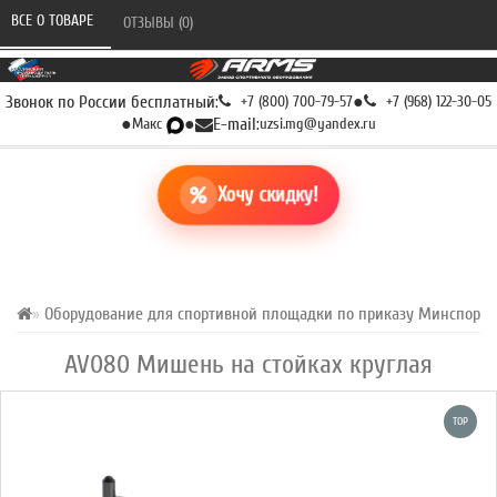
ВСЕ О ТОВАРЕ 
ОТЗЫВЫ (0) 
Звонок по России бесплатный:
+7 (800) 700-79-57
●
+7 (968) 122-30-05
●
Макс
●
E-mail:
uzsi.mg@yandex.ru
Хочу скидку!
Оборудование для спортивной площадки по приказу Минспорта Р
AV080 Мишень на стойках круглая
TOP