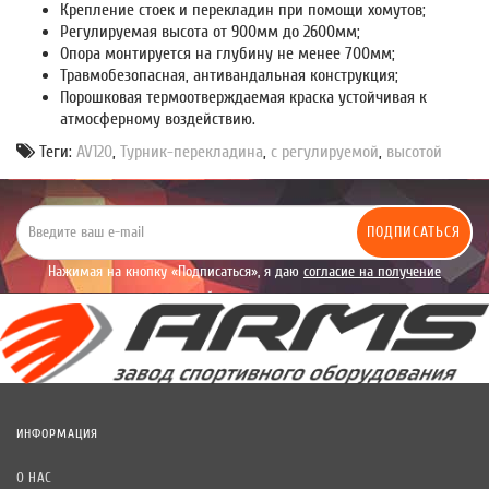
Крепление стоек и перекладин при помощи хомутов;
Регулируемая высота от 900мм до 2600мм;
Опора монтируется на глубину не менее 700мм;
Травмобезопасная, антивандальная конструкция;
Порошковая термоотверждаемая краска устойчивая к
атмосферному воздействию.
Теги:
AV120
,
Турник-перекладина
,
с регулируемой
,
высотой
ПОДПИСАТЬСЯ
Нажимая на кнопку «Подписаться», я даю
согласие на получение
уведомлений рекламного характера.
ИНФОРМАЦИЯ
О НАС