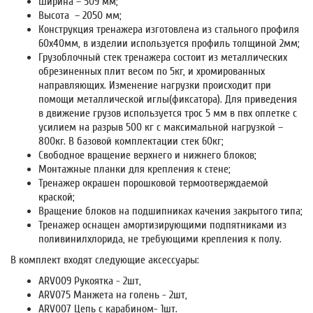
Ширина – 509 мм;
Высота – 2050 мм;
Конструкция тренажера изготовлена из стального профиля
60х40мм, в изделии используется профиль толщиной 2мм;
Грузоблочный стек тренажера состоит из металлических
обрезиненных плит весом по 5кг, и хромированных
направляющих. Изменение нагрузки происходит при
помощи металлической иглы(фиксатора). Для приведения
в движение грузов используется трос 5 мм в пвх оплетке с
усилием на разрыв 500 кг с максимальной нагрузкой –
800кг. В базовой комплектации стек 60кг;
Свободное вращение верхнего и нижнего блоков;
Монтажные планки для крепления к стене;
Тренажер окрашен порошковой термоотверждаемой
краской;
Вращение блоков на подшипниках качения закрытого типа;
Тренажер оснащен амортизирующими подпятниками из
поливинилхлорида, не требующими крепления к полу.
В комплект входят следующие аксессуары:
ARV009 Рукоятка - 2шт,
ARV075 Манжета на голень - 2шт,
ARV007 Цепь с карабином- 1шт.