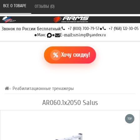
ВСЕ О ТОВАРЕ 
ОТЗЫВЫ (0) 
Звонок по России бесплатный:
+7 (800) 700-79-57
●
+7 (968) 122-30-05
●
Макс
●
E-mail:
uzsi.mg@yandex.ru
Хочу скидку!
Реабилитационные тренажеры
AR060.1х2050 Salus
TOP