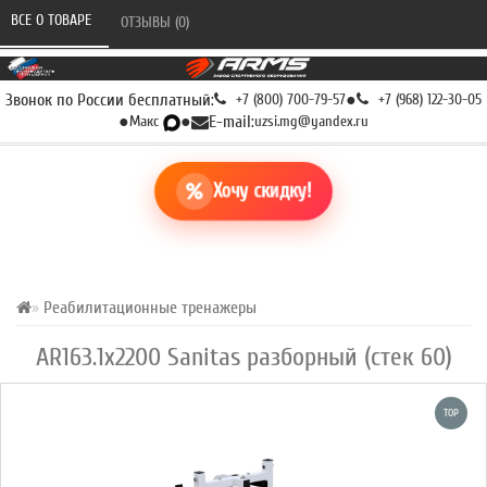
ВСЕ О ТОВАРЕ 
ОТЗЫВЫ (0) 
Звонок по России бесплатный:
+7 (800) 700-79-57
●
+7 (968) 122-30-05
●
Макс
●
E-mail:
uzsi.mg@yandex.ru
Хочу скидку!
Реабилитационные тренажеры
AR163.1х2200 Sanitas разборный (стек 60)
TOP