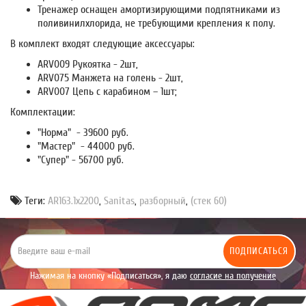
Тренажер оснащен амортизирующими подпятниками из
поливинилхлорида, не требующими крепления к полу.
В комплект входят следующие аксессуары:
ARV009 Рукоятка - 2шт,
ARV075 Манжета на голень - 2шт,
ARV007 Цепь с карабином – 1шт;
Комплектации:
"Норма" - 39600 руб.
"Мастер" - 44000 руб.
"Супер" - 56700 руб.
Теги:
AR163.1х2200
,
Sanitas
,
разборный
,
(стек 60)
ПОДПИСАТЬСЯ
Нажимая на кнопку «Подписаться», я даю
согласие на получение
уведомлений рекламного характера.