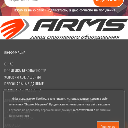
Нажимая на кнопку «Подписаться», я даю
согласие на получение
уведомлений рекламного характера.
ИНФОРМАЦИЯ
О НАС
ПОЛИТИКА БЕЗОПАСНОСТИ
УСЛОВИЯ СОГЛАШЕНИЯ
ПЕРСОНАЛЬНЫЕ ДАННЫЕ
РЕКЛАМНАЯ РАССЫЛКА
«Мы используем Cookies, в том числе с использованием сервиса web-
ЛИЧНЫЙ КАБИНЕТ
ДОПОЛНИТЕЛЬНО
аналитики "Яндекс.Метрика". Продолжая использовать наш сайт, вы даете
Согласие на обработку персональных данных
,
в соответствии с
Политикой
ЛИЧНЫЙ КАБИНЕТ
АКЦИИ
Безопасности
»
ИСТОРИЯ ЗАКАЗОВ
ЗАКЛАДКИ
Принимаю