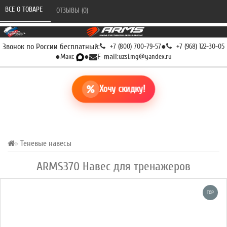
ВСЕ О ТОВАРЕ 
ОТЗЫВЫ (0) 
Звонок по России бесплатный:
+7 (800) 700-79-57
●
+7 (968) 122-30-05
●
Макс
●
E-mail:
uzsi.mg@yandex.ru
Хочу скидку!
Теневые навесы
ARMS370 Навес для тренажеров
TOP