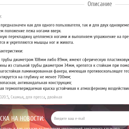
Описание
:
 предназначен как для одного пользователя, так и для двух одновреме
м положение лежа ногами вверх.
дную перекладину цепляемся ногами и выполняем упражнение на прес
тся и укрепляются мышцы ног и живота.
актеристики:
з трубы диаметром 108мм либо 89мм, имеют сферическую пластикову
ины из стальной трубы диаметром 34мм, крепятся к стойкам при пом
лагостойкая ламинированная фанера, имеющая противоскользящее те
нтируется на глубину не менее 700мм;
зопасная, антивандальная конструкция;
ая термоотверждаемая краска устойчивая к атмосферному воздействи
20.5
,
Скамья
,
для пресса
,
двойная
СКА НА НОВОСТИ:
саться», я даю
согласие на получение уведомлений рекламного характера.