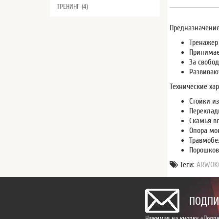
ТРЕНИНГ (4)
Предназначение
Тренажер
Принимае
За свобо
Развиваю
Технические хар
Стойки и
Переклад
Скамья в
Опора мо
Травмобе
Порошков
Теги:
ARWOK0
ПОДПИ
Нажимая на кнопку «Подпи