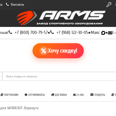
ка
Контакты
+7 (800) 700-79-57
+7 (968) 122-30-05
Макс
тный:
●
●
●
E-
Хочу скидку!
ПОРТФОЛИО
СЕРТИФИКАТЫ
ДОСТАВКА
О НАС
ТЕНДЕРЫ
Б
 для WORKOUT-Воркаута