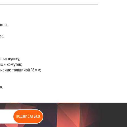
нно.
с.
ю заглушку;
ощи хомутов;
снение толщиной 18мм;
ю.
ПОДПИСАТЬСЯ