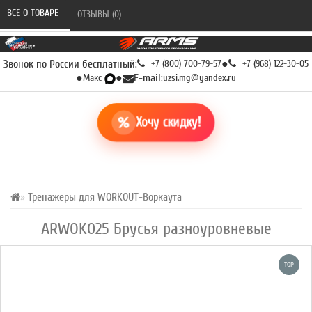
ВСЕ О ТОВАРЕ 
ОТЗЫВЫ (0) 
Звонок по России бесплатный:
+7 (800) 700-79-57
●
+7 (968) 122-30-05
●
Макс
●
E-mail:
uzsi.mg@yandex.ru
Хочу скидку!
Тренажеры для WORKOUT-Воркаута
ARWOK025 Брусья разноуровневые
TOP