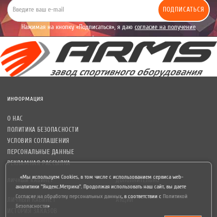
ПОДПИСАТЬСЯ
Нажимая на кнопку «Подписаться», я даю
согласие на получение
уведомлений рекламного характера.
ИНФОРМАЦИЯ
О НАС
ПОЛИТИКА БЕЗОПАСНОСТИ
УСЛОВИЯ СОГЛАШЕНИЯ
ПЕРСОНАЛЬНЫЕ ДАННЫЕ
РЕКЛАМНАЯ РАССЫЛКА
«Мы используем Cookies, в том числе с использованием сервиса web-
ЛИЧНЫЙ КАБИНЕТ
ДОПОЛНИТЕЛЬНО
аналитики "Яндекс.Метрика". Продолжая использовать наш сайт, вы даете
Согласие на обработку персональных данных
,
в соответствии с
Политикой
ЛИЧНЫЙ КАБИНЕТ
АКЦИИ
Безопасности
»
ИСТОРИЯ ЗАКАЗОВ