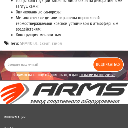
Торцы конструкции запаяны либо закрыты декоративными
заглушками;
Оцинкованные саморезы;
Металлические детали окрашены порошковой
термоотверждаемой краской устойчивой к атмосферным
воздействиям;
Конструкция монолитная.
Теги:
SPМ4010L
,
Скейт
,
тэйбл
ПОДПИСАТЬСЯ
Нажимая на кнопку «Подписаться», я даю
согласие на получение
уведомлений рекламного характера.
ИНФОРМАЦИЯ