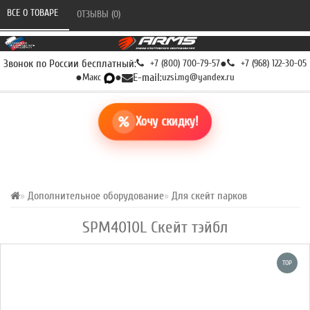
ВСЕ О ТОВАРЕ 
ОТЗЫВЫ (0) 
Звонок по России бесплатный:
+7 (800) 700-79-57
●
+7 (968) 122-30-05
●
Макс
●
E-mail:
uzsi.mg@yandex.ru
Хочу скидку!
Дополнительное оборудование
Для скейт парков
SPМ4010L Скейт тэйбл
TOP