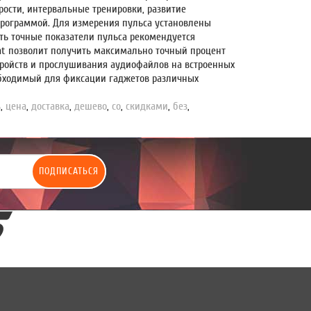
рости, интервальные тренировки, развитие
 программой. Для измерения пульса установлены
ть точные показатели пульса рекомендуется
at
позволит получить максимально точный процент
ройств и прослушивания аудиофайлов на встроенных
обходимый для фиксации гаджетов различных
ь
,
цена
,
доставка
,
дешево
,
со
,
скидками
,
без
,
ПОДПИСАТЬСЯ