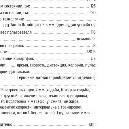
м состоянии, см:
125
 состоянии, см:
150
 технологии:
Audio IN minijack 3.5 мм. (для аудио устройств)
LCD
ес пользователя:
110
домашнее
во программ:
18
сети:
220 В
планшет/смартфон:
Да
оли:
время, скорость, дистанция, калории, пульс
ардиодатчиками:
Герцовый датчик (приобретается отдельно)
15 встроенных программ (ходьба, быстрая ходьба,
ег трусцой, снижение веса, темповая тренировка,
ег, подготовка к марафону, сжигание жира,
развитие скорости, интервальные тренировки,
ливости, легкий бег, фартлек), 1 пульсозависимая
дитель:
КНР