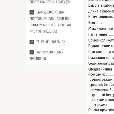
СПОРТЗАЛА СЕРИИ ARMSX (28)
Высота в рабоче
Длина в рабочем
ОБОРУДОВАНИЕ ДЛЯ
Интеграционные
СПОРТИВНОЙ ПЛОЩАДКИ ПО
Консоль:
ПРИКАЗУ МИНСПОРТА РОССИИ
Максимальный в
№107 ОТ 15.02.22 (33)
Назначение:
Общее количест
ТЕНЕВЫЕ НАВЕСЫ (12)
Подключение к 
Подставка под 
ФУНКЦИОНАЛЬНЫЙ
Показания конс
ТРЕНИНГ (4)
Сопряжение с к
Спецификация
программ:
ручной режим, 
средний бег, б
разминочный б
аэробный бег, 
развитие вынос
программа
Страна произво