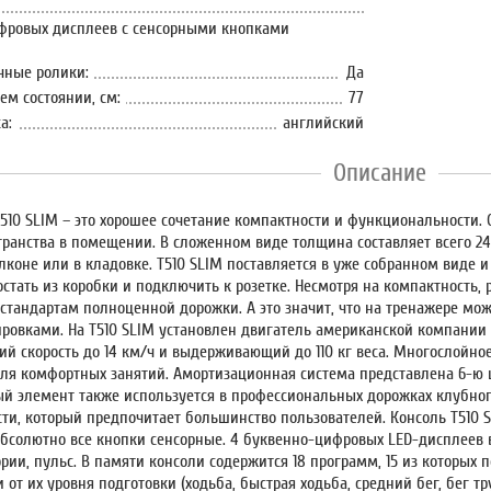
фровых дисплеев с сенсорными кнопками
чные ролики:
Да
ем состоянии, см:
77
а:
английский
Описание
510 SLIM
– это хорошее сочетание компактности и функциональности. 
ранства в помещении. В сложенном виде толщина составляет всего
24
алконе или в кладовке.
T510 SLIM
поставляется в уже собранном виде и
остать из коробки и подключить к розетке. Несмотря на компактность
тандартам полноценной дорожки. А это значит, что на тренажере мож
ировками. На
T510 SLIM
установлен двигатель
американской компании L
щий скорость до
14 км/ч
и выдерживающий до 110 кг веса. Многослойно
ля комфортных занятий. Амортизационная система представлена 6-
ый элемент также используется в профессиональных дорожках клубног
сти, который предпочитает большинство пользователей. Консоль
T510 
Абсолютно все кнопки сенсорные.
4 буквенно-цифровых LED-дисплеев
в
ории, пульс. В памяти консоли содержится
18
программ,
15
из которых п
 от их уровня подготовки (ходьба, быстрая ходьба, средний бег, бег т