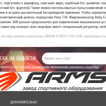
г, подготовка к марафону, сжигание жира, аэробный бег, развитие ско
легкий бег, фартлек). Также можно воспользоваться пульсозависимой
ики и встроен высокоточный беспроводной приемник. Чтобы определи
елеметрический ремень-передатчик
Polar T34
. Жироанализатор
Body F
ганизме.
AUX
разъем предназначен для подключения музыкальных уст
ставка под планшет или смартфон имеет специальный регулятор, не
,
Беговая дорожка домашняя CARBON FITNESS T510 SLIM
,
производител
СКА НА НОВОСТИ:
саться», я даю
согласие на получение уведомлений рекламного характера.
ДОПОЛНИТЕЛЬНО