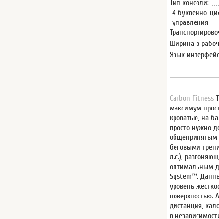
Тип консоли:
4 буквенно-ци
управления
Транспортирово
Ширина в рабоч
Язык интерфейс
Carbon Fitness
T
максимум прост
кроватью, на б
просто нужно д
общепринятым с
беговыми трен
л.с.
), разгоняю
оптимальным д
System™
. Данн
уровень жестко
поверхностью. 
дистанция, кал
в независимости