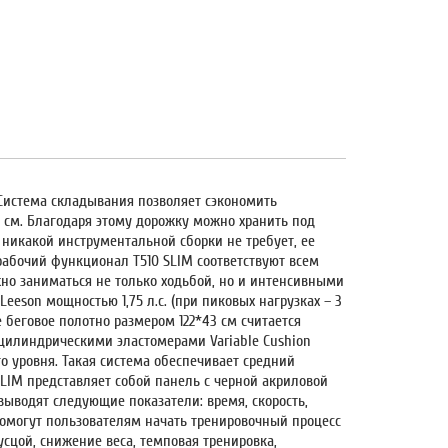
Система складывания позволяет сэкономить
 см
. Благодаря этому дорожку можно хранить под
 никакой инструментальной сборки не требует, ее
, рабочий функционал
T510 SLIM
соответствуют всем
но заниматься не только ходьбой, но и интенсивными
eeson мощностью 1,75 л.с.
(при пиковых нагрузках –
3
е беговое полотно размером
122*43 см
считается
ю цилиндрическими эластомерами
Variable Cushion
о уровня. Такая система обеспечивает средний
SLIM
представляет собой панель с черной акриловой
ыводят следующие показатели: время, скорость,
омогут пользователям начать тренировочный процесс
русцой, снижение веса, темповая тренировка,