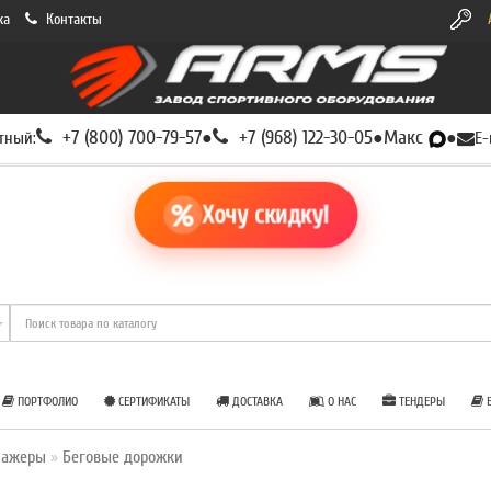
ка
Контакты
+7 (800) 700-79-57
+7 (968) 122-30-05
Макс
тный:
●
●
●
E-
Хочу скидку!
ПОРТФОЛИО
СЕРТИФИКАТЫ
ДОСТАВКА
О НАС
ТЕНДЕРЫ
Б
нажеры
Беговые дорожки